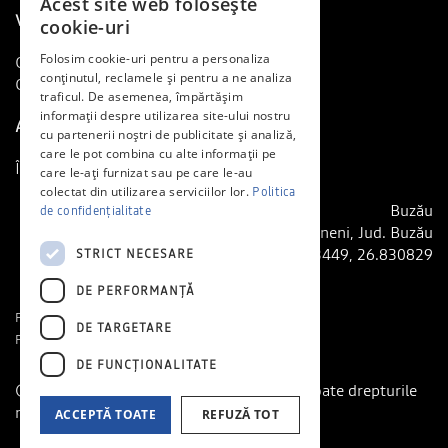
Acest site web folosește
Vreau o Dacia
cookie-uri
Folosim cookie-uri pentru a personaliza
Cere o ofertă
conținutul, reclamele și pentru a ne analiza
Comunică cu noi
traficul. De asemenea, împărtășim
informații despre utilizarea site-ului nostru
Am o Dacia
cu partenerii noștri de publicitate și analiză,
care le pot combina cu alte informații pe
Întreținere și reparații
care le-ați furnizat sau pe care le-au
colectat din utilizarea serviciilor lor.
Politica
Buzău
de confidențialitate
Adresa: DN2-E85, Nr. 160, Mărăcineni, Jud. Buzău
GPS: 45.183449, 26.830829
STRICT NECESARE
DE PERFORMANȚĂ
Politică de confidențialitate
DE TARGETARE
Politica cookie
DE FUNCŢIONALITATE
© 2026 General Autocom - Dealer Dacia. Toate drepturile
rezervate.
ACCEPTĂ TOATE
REFUZĂ TOT