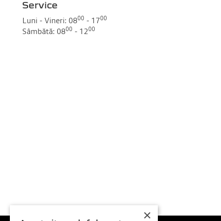
Service
00
00
Luni - Vineri:
08
- 17
00
00
Sâmbătă:
08
- 12
×