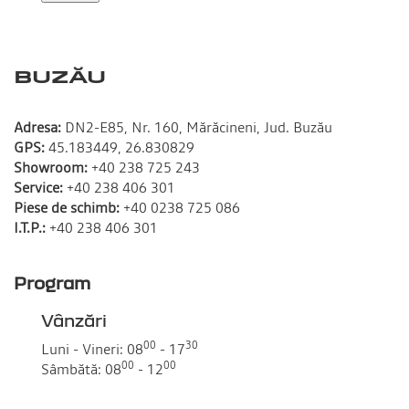
BUZĂU
Adresa:
DN2-E85, Nr. 160, Mărăcineni, Jud. Buzău
GPS:
45.183449, 26.830829
Showroom:
+40 238 725 243
Service:
+40 238 406 301
Piese de schimb:
+40 0238 725 086
I.T.P.:
+40 238 406 301
Program
Vânzări
00
30
Luni - Vineri:
08
- 17
00
00
Sâmbătă:
08
- 12