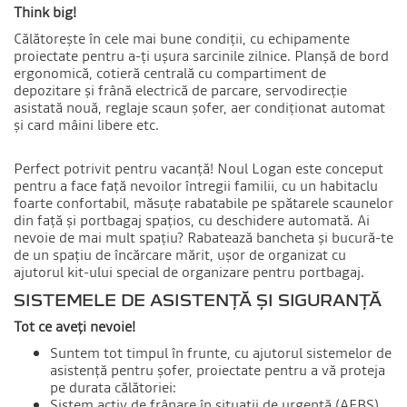
Think big!
Călătorește în cele mai bune condiții, cu echipamente
proiectate pentru a-ți ușura sarcinile zilnice. Planșă de bord
ergonomică, cotieră centrală cu compartiment de
depozitare și frână electrică de parcare, servodirecție
asistată nouă, reglaje scaun șofer, aer condiționat automat
și card mâini libere etc.
Perfect potrivit pentru vacanță! Noul Logan este conceput
pentru a face față nevoilor întregii familii, cu un habitaclu
foarte confortabil, măsuțe rabatabile pe spătarele scaunelor
din față și portbagaj spațios, cu deschidere automată. Ai
nevoie de mai mult spațiu? Rabatează bancheta și bucură-te
de un spațiu de încărcare mărit, ușor de organizat cu
ajutorul kit-ului special de organizare pentru portbagaj.
SISTEMELE DE ASISTENȚĂ ȘI SIGURANȚĂ
Tot ce aveți nevoie!
Suntem tot timpul în frunte, cu ajutorul sistemelor de
asistență pentru șofer, proiectate pentru a vă proteja
pe durata călătoriei:
Sistem activ de frânare în situații de urgență (AEBS)