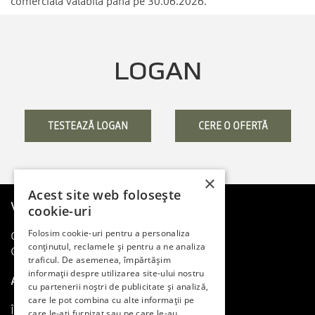
comercială valabilă până pe 30.06.2026.
LOGAN
TESTEAZĂ LOGAN
CERE O OFERTĂ
×
Acest site web folosește
Vreau o Dacia
cookie-uri
Folosim cookie-uri pentru a personaliza
Cere o ofertă
conținutul, reclamele și pentru a ne analiza
Comunică cu noi
traficul. De asemenea, împărtășim
informații despre utilizarea site-ului nostru
Am o Dacia
cu partenerii noștri de publicitate și analiză,
care le pot combina cu alte informații pe
Întreținere și reparații
care le-ați furnizat sau pe care le-au